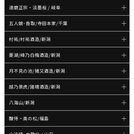
達磨正宗・淡墨桜 / 岐阜
五人娘･香取/寺田本家/千葉
村祐/村祐酒造/新潟
菱湖/峰乃白梅酒造/新潟
月不見の池/猪又酒造/新潟
越乃景虎/諸橋酒造/新潟
八海山/新潟
醸侍・奥の松/福島