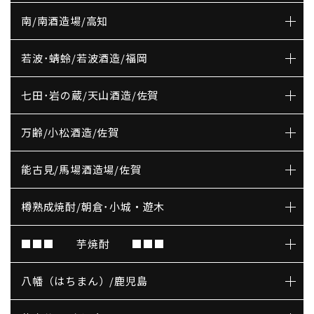
南/南酒造場/高知
若波･蜻蛉/若波酒造/福岡
七田･岩の蔵/天山酒造/佐賀
万齢/小松酒造/佐賀
能古見/馬場酒造場/佐賀
樽熟成焼酎/朝倉･小城・遊木
■■■ 芋焼酎 ■■■
八幡（はちまん）/鹿児島