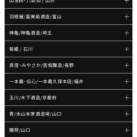
山法師･六歌仙 / 山形
羽根屋/富美菊酒造/富山
神亀/神亀酒造/埼玉
菊姫 / 石川
真澄･みやさか/宮坂醸造/長野
一本義･伝心/一本義久保本店/福井
玉川/木下酒造/京都府
貴/永山本家酒造場/山口
獺祭/山口