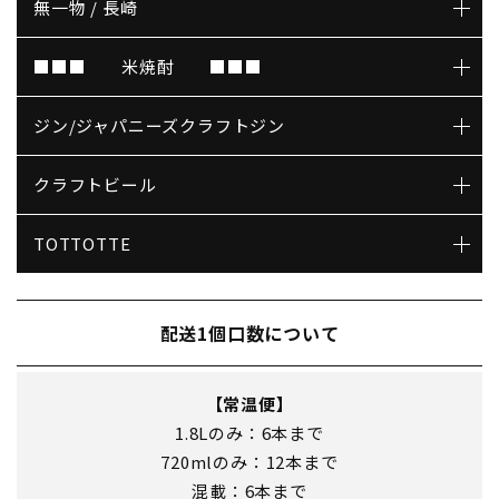
無一物 / 長崎
■■■ 米焼酎 ■■■
ジン/ジャパニーズクラフトジン
クラフトビール
TOTTOTTE
配送1個口数について
【常温便】
1.8Lのみ：6本まで
720mlのみ：12本まで
混載：6本まで