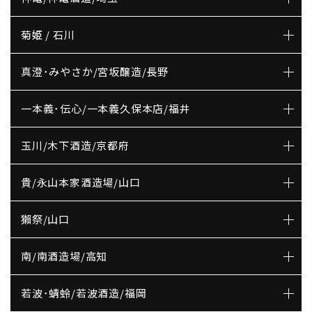
菊姫 / 石川
真澄･みやさか/宮坂醸造/長野
一本義･伝心/一本義久保本店/福井
玉川/木下酒造/京都府
貴/永山本家酒造場/山口
獺祭/山口
南/南酒造場/高知
若波･蜻蛉/若波酒造/福岡