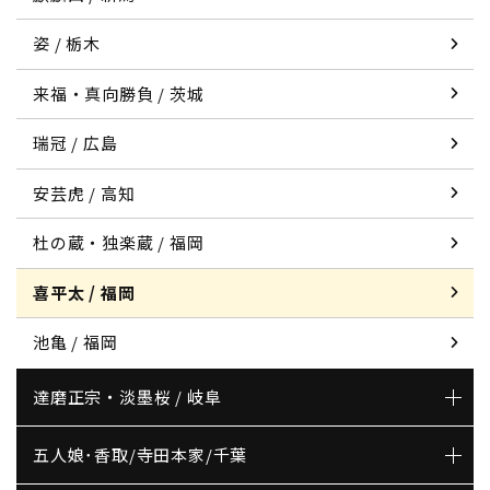
姿 / 栃木
来福・真向勝負 / 茨城
瑞冠 / 広島
安芸虎 / 高知
杜の蔵・独楽蔵 / 福岡
喜平太 / 福岡
池亀 / 福岡
達磨正宗・淡墨桜 / 岐阜
五人娘･香取/寺田本家/千葉