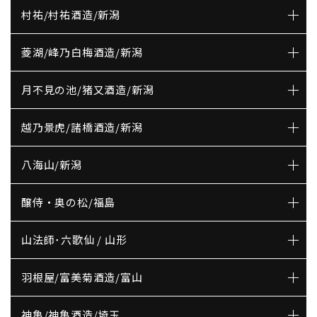
村祐/村祐酒造/新潟
菱湖/峰乃白梅酒造/新潟
月不見の池/猪又酒造/新潟
越乃景虎/諸橋酒造/新潟
八海山/新潟
醸侍・奥の松/福島
山法師･六歌仙 / 山形
羽根屋/富美菊酒造/富山
神亀/神亀酒造/埼玉