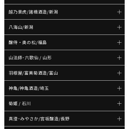
越乃景虎/諸橋酒造/新潟
八海山/新潟
醸侍・奥の松/福島
山法師･六歌仙 / 山形
羽根屋/富美菊酒造/富山
神亀/神亀酒造/埼玉
菊姫 / 石川
真澄･みやさか/宮坂醸造/長野