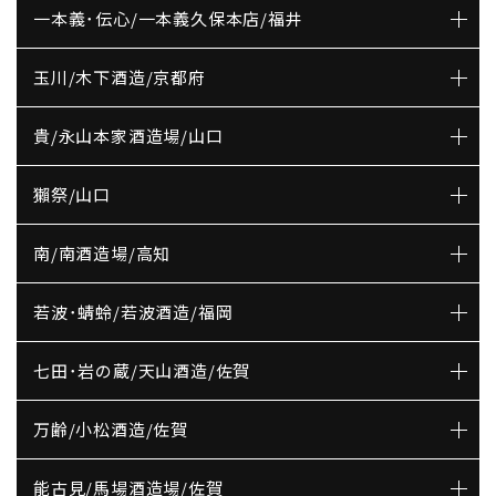
一本義･伝心/一本義久保本店/福井
玉川/木下酒造/京都府
貴/永山本家酒造場/山口
獺祭/山口
南/南酒造場/高知
若波･蜻蛉/若波酒造/福岡
七田･岩の蔵/天山酒造/佐賀
万齢/小松酒造/佐賀
能古見/馬場酒造場/佐賀