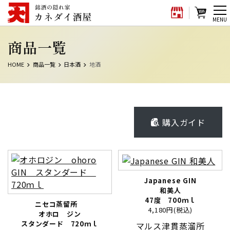
メ
MENU
ニ
商品一覧
ュ
ー
HOME
商品一覧
日本酒
地酒
購入ガイド
Japanese GIN
和美人
47度 700ｍｌ
ニセコ蒸留所
4,180円(税込)
オホロ ジン
スタンダード 720ｍｌ
マルス津貫蒸溜所