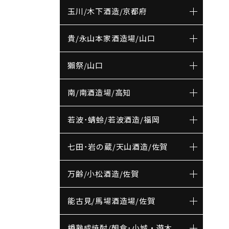
玉川/木下酒造/京都府
貴/永山本家酒造場/山口
獺祭/山口
南/南酒造場/高知
若波･蜻蛉/若波酒造/福岡
七田･岩の蔵/天山酒造/佐賀
万齢/小松酒造/佐賀
能古見/馬場酒造場/佐賀
樽熟成焼酎/朝倉･小城・遊木