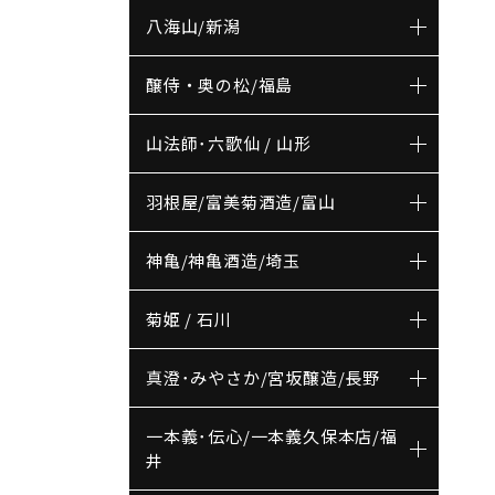
八海山/新潟
醸侍・奥の松/福島
山法師･六歌仙 / 山形
羽根屋/富美菊酒造/富山
神亀/神亀酒造/埼玉
菊姫 / 石川
真澄･みやさか/宮坂醸造/長野
一本義･伝心/一本義久保本店/福
井