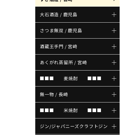
大石酒造 / 鹿児島
さつま無双 / 鹿児島
酒蔵王手門 / 宮﨑
あくがれ蒸留所 / 宮崎
■■■ 麦焼酎 ■■■
無一物 / 長崎
■■■ 米焼酎 ■■■
ジン/ジャパニーズクラフトジン