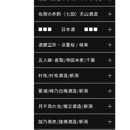
佐賀の赤酢〈七田〉天山酒造
■■■ 日本酒 ■■■
達磨正宗・淡墨桜 / 岐阜
五人娘･香取/寺田本家/千葉
村祐/村祐酒造/新潟
菱湖/峰乃白梅酒造/新潟
月不見の池/猪又酒造/新潟
越乃景虎/諸橋酒造/新潟