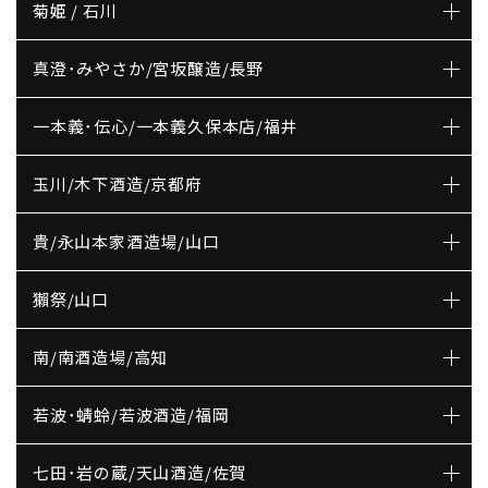
菊姫 / 石川
真澄･みやさか/宮坂醸造/長野
一本義･伝心/一本義久保本店/福井
玉川/木下酒造/京都府
貴/永山本家酒造場/山口
獺祭/山口
南/南酒造場/高知
若波･蜻蛉/若波酒造/福岡
七田･岩の蔵/天山酒造/佐賀