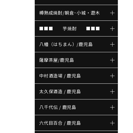
樽熟成焼酎/朝倉･小城・遊木
■■■ 芋焼酎 ■■■
八幡（はちまん）/鹿児島
薩摩茶屋/鹿児島
中村酒造場 / 鹿児島
太久保酒造 / 鹿児島
八千代伝 / 鹿児島
六代目百合 / 鹿児島