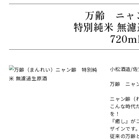
万齢 ニ
特別純米 無
720m
小松酒造/佐
万齢 ニャン
ニャン齢（
こんな時代
を！
『癒し』が
ザインです
従来の万齢