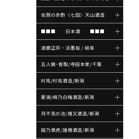
佐賀の赤酢〈七田〉天山酒造
■■■ 日本酒 ■■■
達磨正宗・淡墨桜 / 岐阜
五人娘･香取/寺田本家/千葉
村祐/村祐酒造/新潟
菱湖/峰乃白梅酒造/新潟
月不見の池/猪又酒造/新潟
越乃景虎/諸橋酒造/新潟