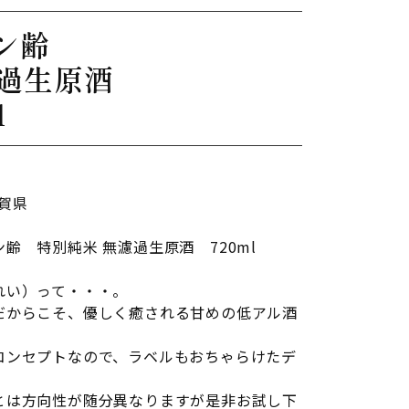
ャン齢
濾過生原酒
l
賀県
齢 特別純米 無濾過生原酒 720ml
れい）って・・・。
だからこそ、優しく癒される甘めの低アル酒
コンセプトなので、ラベルもおちゃらけたデ
。
とは方向性が随分異なりますが是非お試し下