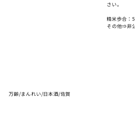
さい。
精米歩合：
その他⇒非
万齢/まんれい/日本酒/佐賀