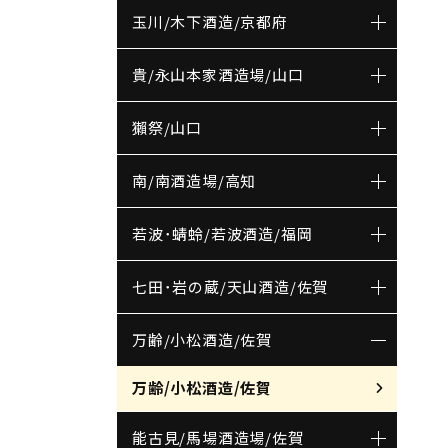
玉川/木下酒造/京都府
貴/永山本家酒造場/山口
獺祭/山口
南/南酒造場/高知
若波･蜻蛉/若波酒造/福岡
七田･岩の蔵/天山酒造/佐賀
万齢/小松酒造/佐賀
万齢/小松酒造/佐賀
能古見/馬場酒造場/佐賀