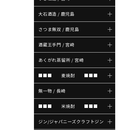
大石酒造 / 鹿児島
さつま無双 / 鹿児島
酒蔵王手門 / 宮﨑
あくがれ蒸留所 / 宮崎
■■■ 麦焼酎 ■■■
無一物 / 長崎
■■■ 米焼酎 ■■■
ジン/ジャパニーズクラフトジン