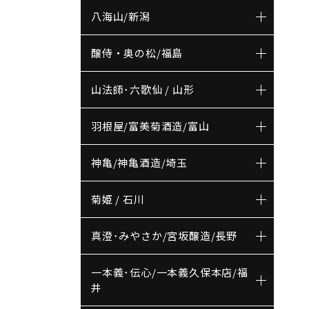
八海山/新潟
醸侍・奥の松/福島
山法師･六歌仙 / 山形
羽根屋/富美菊酒造/富山
神亀/神亀酒造/埼玉
菊姫 / 石川
真澄･みやさか/宮坂醸造/長野
一本義･伝心/一本義久保本店/福
井