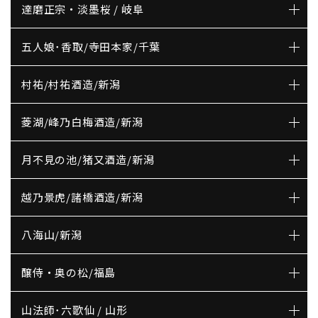
達磨正宗・淡墨桜 / 岐阜
五人娘･香取/寺田本家/千葉
村祐/村祐酒造/新潟
菱湖/峰乃白梅酒造/新潟
月不見の池/猪又酒造/新潟
越乃景虎/諸橋酒造/新潟
八海山/新潟
醸侍・奥の松/福島
山法師･六歌仙 / 山形