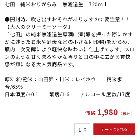
七田 純米おりがらみ 無濾過生 720ｍｌ
●開封時、吹き出すおそれがありますので要注意！！
【大人のクリーミーソーダ】
「七田」の純米無濾過生原酒に滓(醪を搾った際にかす
かに残ったお米や酵母などの小さな固形物)をからめ、
瓶内二次発酵により軽快な味わいに仕上げてます。メロ
ンのような甘くまろやかな香りと口の中に広がる爽快
感が癖になる大人気商品です。
原料米/麹米：山田錦・掛米：レイホウ 精米歩
合/65％
日本酒度/+0.1 酸度/1.6 アルコール度数/17度
1,980
価格
（税込）
カートに入れる