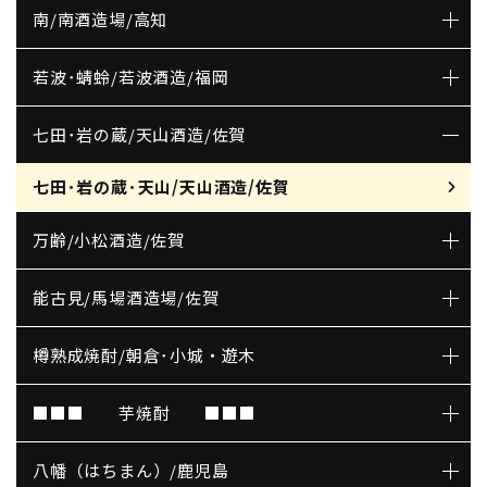
南/南酒造場/高知
若波･蜻蛉/若波酒造/福岡
七田･岩の蔵/天山酒造/佐賀
七田･岩の蔵･天山/天山酒造/佐賀
万齢/小松酒造/佐賀
能古見/馬場酒造場/佐賀
樽熟成焼酎/朝倉･小城・遊木
■■■ 芋焼酎 ■■■
八幡（はちまん）/鹿児島