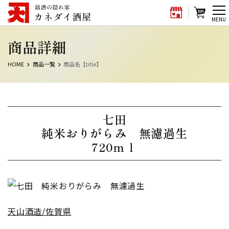
メ
MENU
ニ
商品詳細
ュ
ー
HOME
商品一覧
商品名【title】
七田
純米おりがらみ 無濾過生
720ｍｌ
天山酒造/佐賀県