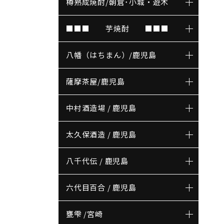
樽熟成焼酎/朝倉･小城・遊木
■■■ 芋焼酎 ■■■
八幡（はちまん）/鹿児島
薩摩茶屋/鹿児島
中村酒造場 / 鹿児島
太久保酒造 / 鹿児島
八千代伝 / 鹿児島
六代目百合 / 鹿児島
甕雫 /宮崎