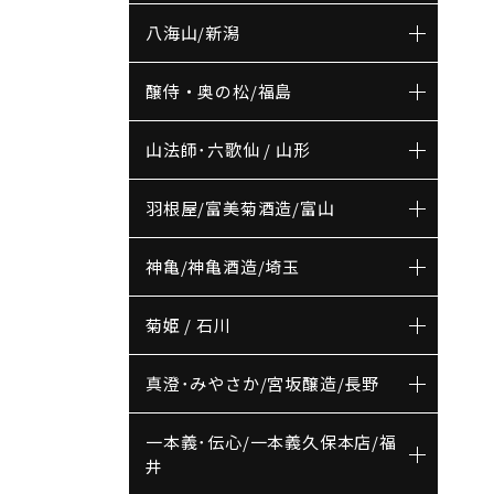
八海山/新潟
醸侍・奥の松/福島
山法師･六歌仙 / 山形
羽根屋/富美菊酒造/富山
神亀/神亀酒造/埼玉
菊姫 / 石川
真澄･みやさか/宮坂醸造/長野
一本義･伝心/一本義久保本店/福
井