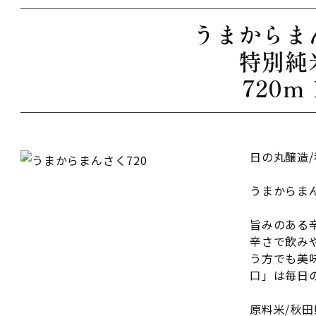
うまからま
特別純
720ｍ
日の丸醸造
うまからま
旨みのある
辛さで飲み
う方でも美
口」は毎日
原料米/
秋田