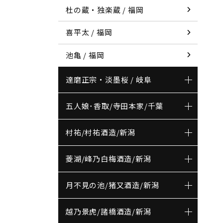
杜の蔵・独楽蔵 / 福岡
喜平太 / 福岡
池亀 / 福岡
達磨正宗・淡墨桜 / 岐阜
五人娘･香取/寺田本家/千葉
村祐/村祐酒造/新潟
菱湖/峰乃白梅酒造/新潟
月不見の池/猪又酒造/新潟
越乃景虎/諸橋酒造/新潟