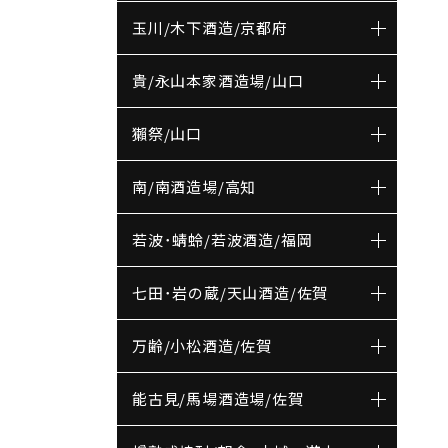
玉川/木下酒造/京都府
貴/永山本家酒造場/山口
獺祭/山口
南/南酒造場/高知
若波･蜻蛉/若波酒造/福岡
七田･岩の蔵/天山酒造/佐賀
万齢/小松酒造/佐賀
能古見/馬場酒造場/佐賀