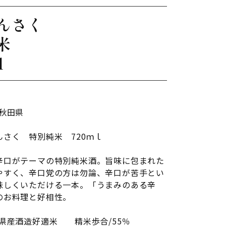
んさく
米
ｌ
/秋田県
んさく 特別純米 720ｍｌ
辛口がテーマの特別純米酒。旨味に包まれた
やすく、辛口党の方は勿論、辛口が苦手とい
味しくいただける一本。「うまみのある辛
のお料理と好相性。
県産酒造好適米 精米歩合/55％