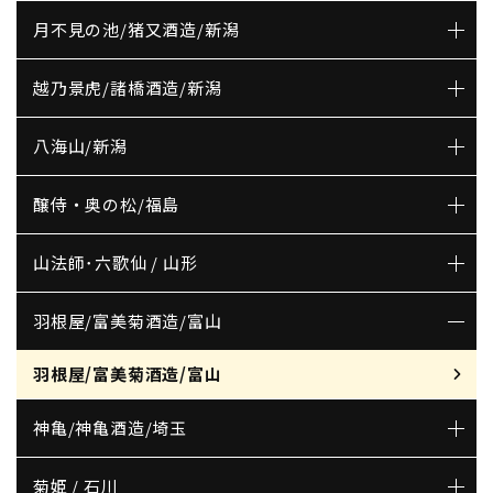
月不見の池/猪又酒造/新潟
越乃景虎/諸橋酒造/新潟
八海山/新潟
醸侍・奥の松/福島
山法師･六歌仙 / 山形
羽根屋/富美菊酒造/富山
羽根屋/富美菊酒造/富山
神亀/神亀酒造/埼玉
菊姫 / 石川