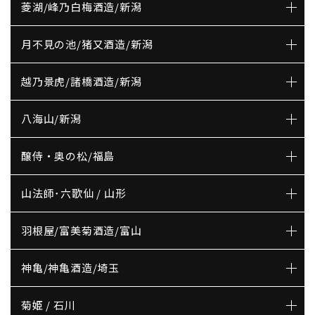
菱湖/峰乃白梅酒造/新潟
月不見の池/猪又酒造/新潟
越乃景虎/諸橋酒造/新潟
八海山/新潟
醸侍・奥の松/福島
山法師･六歌仙 / 山形
羽根屋/富美菊酒造/富山
神亀/神亀酒造/埼玉
菊姫 / 石川