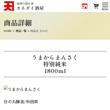
メ
MENU
ニ
商品詳細
ュ
ー
HOME
商品一覧
商品名【title】
うまからまんさく
特別純米
1800ml
日の丸醸造/秋田県