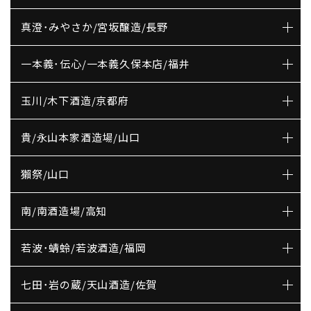
真澄･みやさか/宮坂醸造/長野
一本義･伝心/一本義久保本店/福井
玉川/木下酒造/京都府
貴/永山本家酒造場/山口
獺祭/山口
南/南酒造場/高知
若波･蜻蛉/若波酒造/福岡
七田･岩の蔵/天山酒造/佐賀