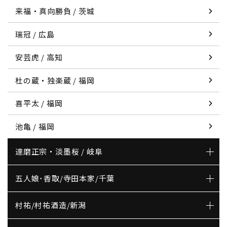
来福・真向勝負 / 茨城
瑞冠 / 広島
安芸虎 / 高知
杜の蔵・独楽蔵 / 福岡
喜平太 / 福岡
池亀 / 福岡
達磨正宗・淡墨桜 / 岐阜
五人娘･香取/寺田本家/千葉
村祐/村祐酒造/新潟