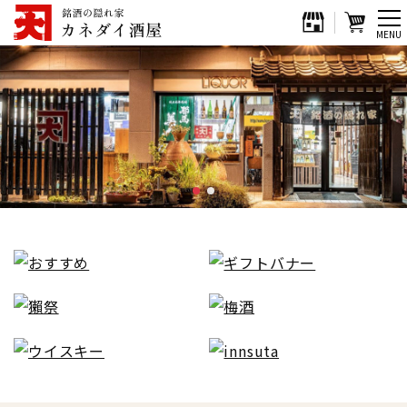
メ
MENU
ニ
ュ
ー